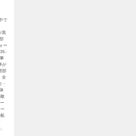
中で
/黒
部
ォー
5-
刑事
事が
西部
 全
出力・
車体
「敵
レー
ロー
、船
可
S」