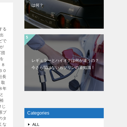
は何？
する
出
どで
が
軍団
を
レギュラーとハイオクは何が違うの？
２８
今さら聞けないガソリンの豆知識！
３０
社長
 取
８年
と
裕
けじ
原プ
Categories
のタ
くな
ALL