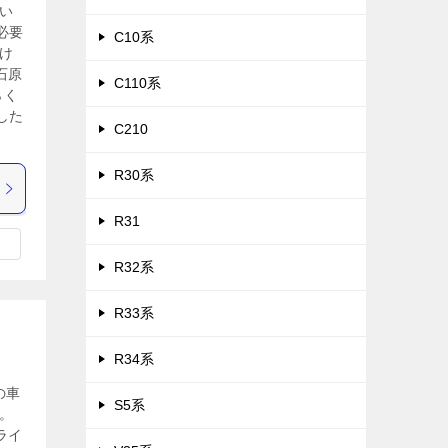
い
必要
C10系
け
石原
C110系
らく
した
C210
R30系
R31
R32系
R33系
R34系
の車
S5系
。
ライ