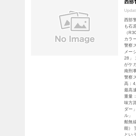
西部
Upda
西部
も石
（R3
カラ
警察
メーシ
28
がケ
南刑
警察ス
高：4
最高速
重量：
味方識
ダー
ル」
舶無
能）
とい