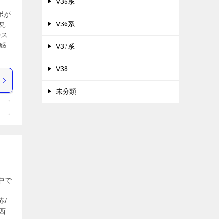
V35系
マ
ボが
V36系
見
0ス
感
V37系
V38
未分類
中で
赤/
西