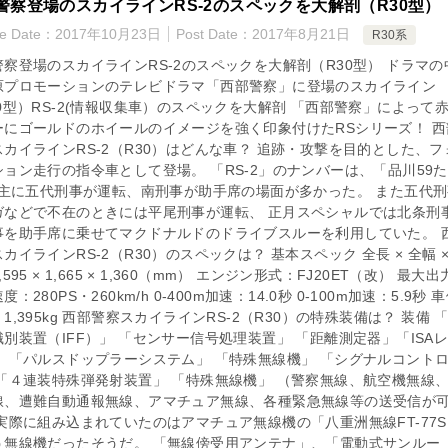
警察登場のスカイラインRS-2のスペックを大解剖（R30型）
te Date：
2017年10月23日
Post Date：
2017年8月21日
R30系
警察登場のスカイラインRS-2のスペックを大解剖（R30型） ドラマの
原プロモーションのテレビドラマ「西部警察」に登場のスカイライン
0型）RS-2(情報収集車）のスペックを大解剖 「西部警察」によって赤
ーにゴールドのホイールのイメージを強く印象付けたRSシリーズ！ 西
スカイラインRS-2（R30）はどんな車？ 追跡・攻撃を目的とした、フ
ョン走行の指令車として登場。 「RS-2」のナンバーは、「品川59た3
」 主に五代刑事が運転、南刑事が助手席の場面が多かった。 また五代
ガなどで不在のときには平尾刑事が運転、 正月スペシャルでは北条刑
事を助手席に乗せてマクドナルドのドライブスルーを利用していた。 
カイラインRS-2（R30）のスペックは？ 基本スペック 全長 × 全幅 ×
,595 × 1,665 × 1,360（mm） エンジン形式：FJ20ET（改） 最大
度：280PS・260km/h 0-400m加速：14.0秒 0-100m加速：5.9秒 
1,395kg 西部警察スカイラインRS-2（R30）の特殊装備は？ 装備 
別装置（IFF）」 「センサー信号処理装置」 「距離測定器」「ISA
」 「パルスドップラーシステム」 「特殊無線機」 「シグナルコント
 「４連装特殊弾発射装置」 「特殊無線機」 （警察無線、航空機無線
線、遭難自動通報無線、アマチュア無線、各種緊急無線等の送受信が
 実際に組み込まれていたのはアマチュア無線機の「八重洲無線FT-77
う無線機だったそうだ。 「無線傍受用アンテナ」、「電動式サンルー