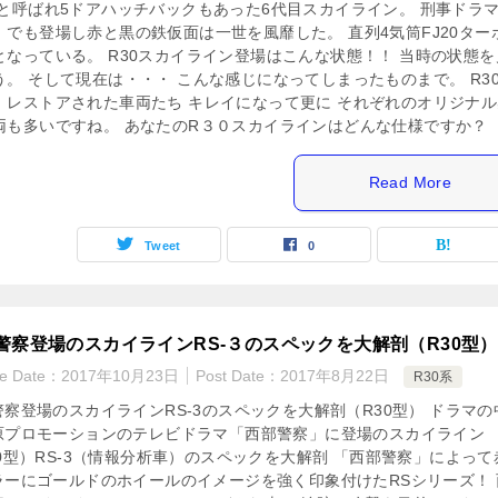
面と呼ばれ5ドアハッチバックもあった6代目スカイライン。 刑事ドラ
」でも登場し赤と黒の鉄仮面は一世を風靡した。 直列4気筒FJ20ター
となっている。 R30スカイライン登場はこんな状態！！ 当時の状態を
。 そして現在は・・・ こんな感じになってしまったものまで。 R3
 レストアされた車両たち キレイになって更に それぞれのオリジナル
両も多いですね。 あなたのR３０スカイラインはどんな仕様ですか？
Read More
Tweet
0
警察登場のスカイラインRS-３のスペックを大解剖（R30型）
te Date：
2017年10月23日
Post Date：
2017年8月22日
R30系
警察登場のスカイラインRS-3のスペックを大解剖（R30型） ドラマの
原プロモーションのテレビドラマ「西部警察」に登場のスカイライン
0型）RS-3（情報分析車）のスペックを大解剖 「西部警察」によって
ラーにゴールドのホイールのイメージを強く印象付けたRSシリーズ！ 