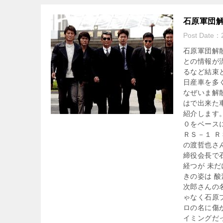
石原軍団
Post Date：
石原軍団解
との情報が
るなど結束
日産車を多
なぜいま解
はで出来た
紹介します
０をベース
ＲＳ－１ 
の渡哲也さ
締役会長で
経つが 未
きの姿は 
次郎さんの
ゃなく石原
ロの名に傷
イミングだ