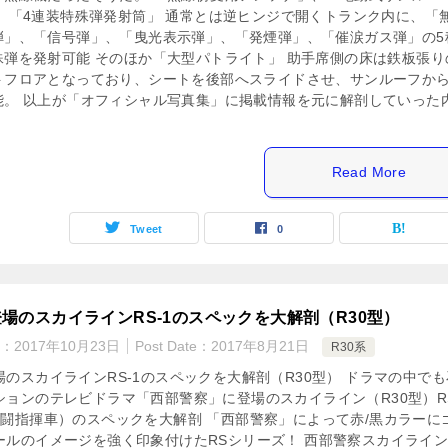
、 「4連装特殊弾発射筒」 通常とは逆ヒンジで開くトランク内に、「
弾」、「信号弾」、「曳光表示弾」、「発煙弾」、「催涙ガス弾」の5
殊弾を発射可能 そのほか「大型パトライト」 助手席側の床は鉄板張り
トフロアとなっており、シートを後部へスライドさせ、サンルーフか
能。 以上が「オフィシャル写真集」に掲載情報を元に解剖していった
。
Read More
Tweet
0
場のスカイラインRS-1のスペックを大解剖（R30型）
e：
2017年10月23日
Post Date：
2017年8月21日
R30系
のスカイラインRS-1のスペックを大解剖（R30型） ドラマの中でも
ションのテレビドラマ「西部警察」に登場のスカイライン（R30型）R
戦闘指揮車）のスペックを大解剖 「西部警察」によって赤/黒カラーに
ールのイメージを強く印象付けたRSシリーズ！ 西部警察スカイラインR