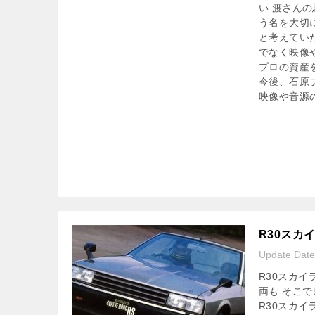
い 渡さん
う名を大切
と考えてい
でなく映像や
プロの資産
今後、石原
映像や音源
R30スカ
Update Dat
R30スカ
両も そこ
R30スカイ