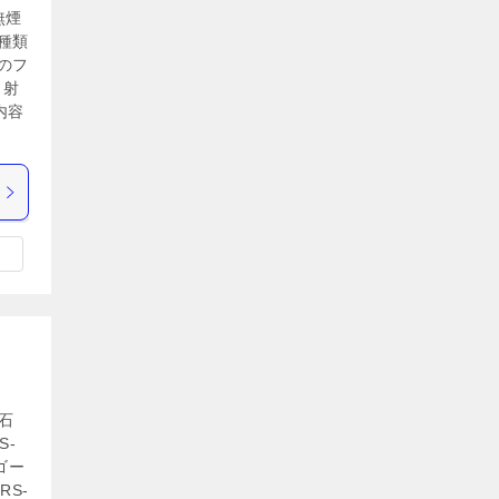
無煙
種類
のフ
ら射
内容
石
S-
ゴー
S-