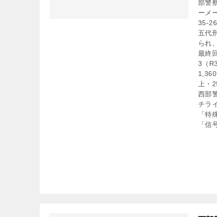
部警
ーメ
35
五代
られ
最終回
3（R
1,3
上・25
西部警
チラ
「特殊
「信