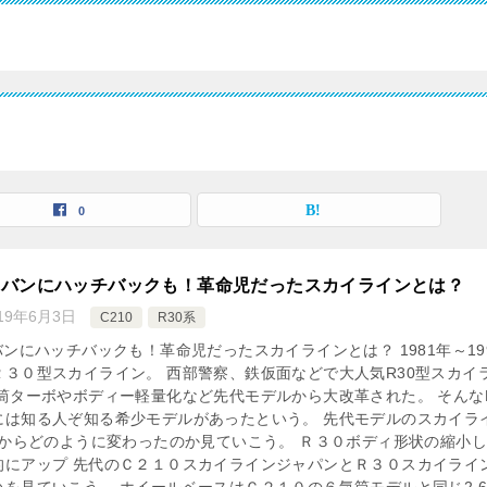
0
トバンにハッチバックも！革命児だったスカイラインとは？
19年6月3日
C210
R30系
バンにハッチバックも！革命児だったスカイラインとは？ 1981年～19
Ｒ３０型スカイライン。 西部警察、鉄仮面などで大人気R30型スカイ
筒ターボやボディー軽量化など先代モデルから大改革された。 そんなR
には知る人ぞ知る希少モデルがあったという。 先代モデルのスカイラ
0からどのように変わったのか見ていこう。 Ｒ３０ボディ形状の縮小
的にアップ 先代のＣ２１０スカイラインジャパンとＲ３０スカイライ