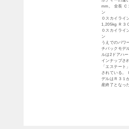
ボディーの違い
mm。 全長 
ン 4,59
０スカイライ
1,205kg
０スカイラインジ
ン FJ20E
うえでのパワー
チバックモデ
ルは2ドアハ
インナップさ
「エステート
されている。
デルはＲ３１
産終了となっ