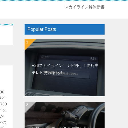
スカイライン解体新書
Popular Posts
V36スカイライン ナビ外し！走行中
テレビ見れる化！
90
ライ
30
イン
しか
ンの