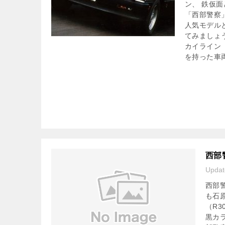
ン、 鉄仮
「西部警察
人気モデル
てみましょう
カイライン
を持った車
西部
Upda
西部
も石
（R3
黒カ