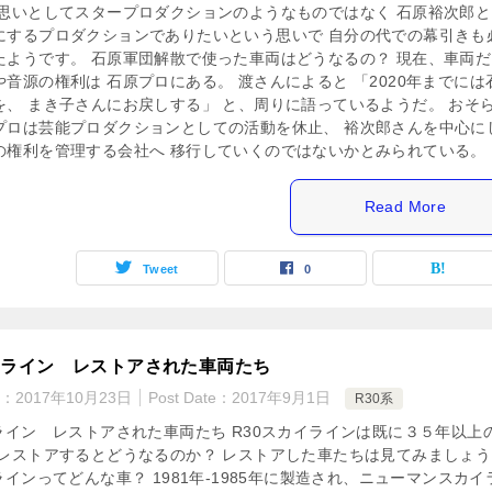
の思いとしてスタープロダクションのようなものではなく 石原裕次郎と
にするプロダクションでありたいという思いで 自分の代での幕引きも
たようです。 石原軍団解散で使った車両はどうなるの？ 現在、車両だ
音源の権利は 石原プロにある。 渡さんによると 「2020年までには
を、 まき子さんにお戻しする」 と、周りに語っているようだ。 おそ
プロは芸能プロダクションとしての活動を休止、 裕次郎さんを中心に
の権利を管理する会社へ 移行していくのではないかとみられている。
Read More
Tweet
0
イライン レストアされた車両たち
e：
2017年10月23日
Post Date：
2017年9月1日
R30系
イライン レストアされた車両たち R30スカイラインは既に３５年以上
でレストアするとどうなるのか？ レストアした車たちは見てみましょう
ラインってどんな車？ 1981年-1985年に製造され、ニューマンスカイ