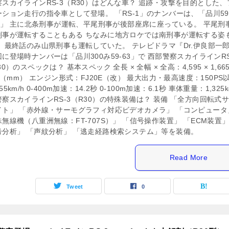
察スカイラインRS-3（R30）はどんな車？ 追跡・攻撃を目的とした、
ーション走行の指令車として登場。 「RS-1」のナンバーは、「品川5
-26」 主に北条刑事が運転、平尾刑事が後部座席に座っている。 平尾刑
刑事が運転することもある ちなみに地方ロケでは南刑事が運転する姿
、 最終話のみ山県刑事も運転していた。 テレビドラマ『Dr.伊良部一
に登場時ナンバーは「品川300み59-63」で 西部警察スカイラインRS
30）のスペックは？ 基本スペック 全長 × 全幅 × 全高：4,595 × 1,665
60（mm） エンジン形式：FJ20E（改） 最大出力・最高速度：150PS
5km/h 0-400m加速：14.2秒 0-100m加速：6.1秒 車体重量：1,325k
察スカイラインRS-3（R30）の特殊装備は？ 装備 「全方向回転式
イト」 「赤外線・サーモグラフィ対応ビデオカメラ」 「コンピュータ
無線機（八重洲無線：FT-707S）」 「信号操作装置」 「ECM装置
号分析」 「声紋分析」 「逃走経路検索システム」等を装備。
Read More
Tweet
0