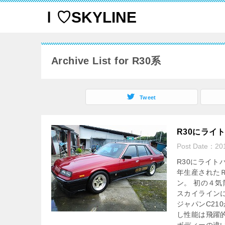
Ｉ♡SKYLINE
Archive List for R30系
Tweet
R30にライ
Post Date：
20
R30にライト
年生産された
ン。 初の４気
スカイライン
ジャパンC21
し性能は飛躍