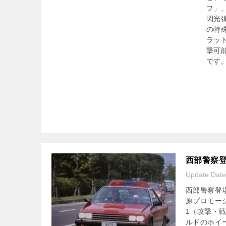
フ」
閃光
の特
ラッ
撃可
です
西部警察登
Update Dat
西部警察登場
原プロモー
1（攻撃・
ルドのホイ