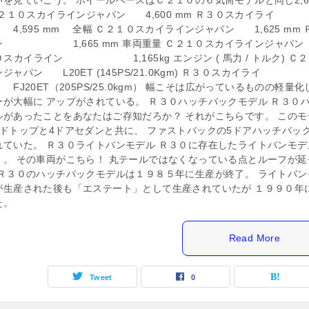
を見ていこう。 ホイールベースはＣ２１０の６気筒モデルと同じ2,6
Ｃ２１０スカイラインジャパン 4,600 mm Ｒ３０スカイライ
5 mm 全幅 Ｃ２１０スカイラインジャパン 1,625 mm 
ン 1,665 mm 車両重量 Ｃ２１０スカイラインジャ
 Ｒ３０スカイライン 1,165kg エンジン ( 馬力 / トルク) Ｃ
ャパン L20ET (145PS/21.0Kgm) Ｒ３０スカイライ
T（205PS/25.0kgm） 幅こそは広がっているものの軽量化
が大幅に アップがされている。 Ｒ３０ハッチバックモデル Ｒ３０
ルがあったことをあなたはご存知だろか？ それがこちらです。 このモ
ードトップと4ドアセダンと共に、 ファストバックの5ドアハッチバッ
れていた。 Ｒ３０ライトバンモデル Ｒ３０に存在したライトバンモデ
」。 その車両がこちら！ 丸テールではなくなっている点とルーフが延
 Ｒ３０のハッチバックモデルは１９８５年に生産が終了。 ライトバン
が生産された後も「エステート」として生産されていたが １９９０年
た。
Read More
Tweet
0