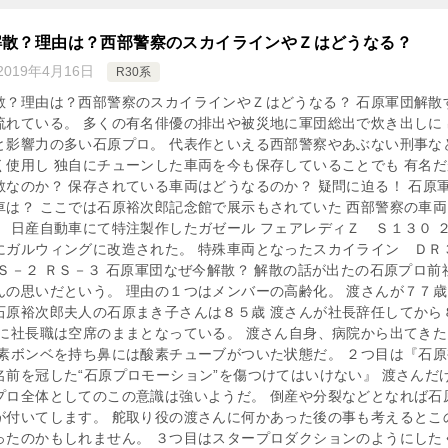
解散？理由は？西部警察のスカイラインやＺはどうなる？
2019年4月16日
R30系
散？理由は？西部警察のスカイラインやＺはどうなる？ 石原軍団解散
流れている。 多くの有名俳優の排出や被災地に軍団総出で炊き出しに 
と影響力の多い石原プロ。 代表作といえる西部警察やあぶない刑事な
く使用し 独自にチューンした車両を今も保存していることでも 有名だ
散なのか？ 保存されている車両はどうなるのか？ 疑問に迫る！ 石原
車は？ ここでは石原裕次郎記念館で展示もされていた 西部警察の車両
。 日産自動車にて特注製作したガゼール フェアレディＺ Ｓ１３０ 
にガルウィングに改造された。 特殊車両となったスカイライン ＤＲ
ＲＳ－２ ＲＳ－３ 石原軍団なぜ今解散？ 解散の話が出たの石原プロ前
んの思いだという。 理由の１つはメンバーの高齢化。 渡さんが７７歳
石原裕次郎夫人の石原まき子さんは８５歳 渡さんが社長辞任してから
だに社長職は空席のままとなっている。 渡さん自身、病院から出てきた
酸素ボンベを持ち鼻には酸素チューブがついた状態だ。 ２つ目は『石原
名前を冠した“石原プロモーション”を傷つけてはいけない』 渡さんだ
プロ全体としてのこの意識は強いようだ。 倒産や分裂などとなれば石
が付いてします。 舵取り役の渡さんに何かあった後の事も考えるとこ
ったのかもしれません。 ３つ目はスタープロダクションのようにした