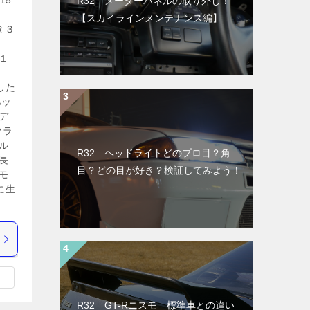
15
R32 メーターパネルの取り外し！
【スカイラインメンテナンス編】
Ｒ３
パン
２１
した
ハッ
デ
クラ
ル
R32 ヘッドライトどのプロ目？角
長
目？どの目が好き？検証してみよう！
モ
に生
R32 GT-Rニスモ 標準車との違い