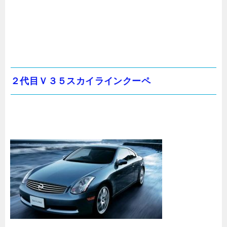
２代目Ｖ３５スカイラインクーペ