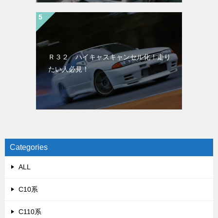
Ｒ３２ ハイキャスキャンセル化！走り
たい人必見！
Categories
ALL
C10系
C110系