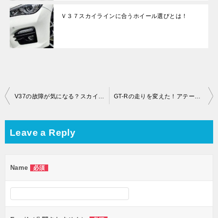
Ｖ３７スカイラインに合うホイール選びとは！
Post
V37の故障が気になる？スカイラインに乗ってて＆購入前にチェック！
GT-Rの走りを変えた！アテーサE-TSってなに？実はセッティングも可能？
navigation
Leave a Reply
Name
必須