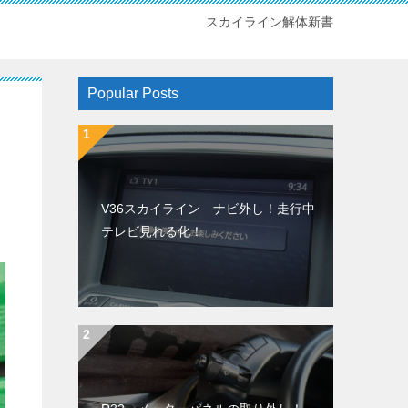
スカイライン解体新書
Popular Posts
V36スカイライン ナビ外し！走行中
テレビ見れる化！