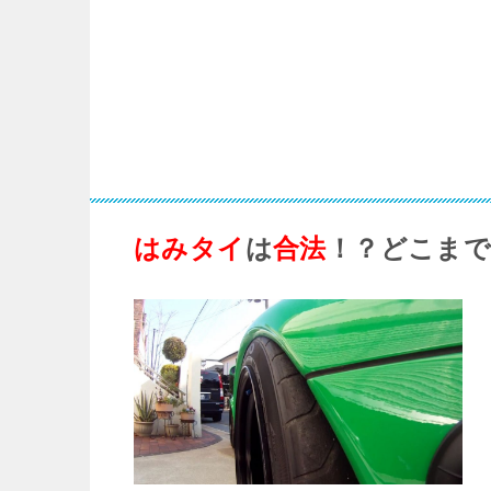
はみタイ
は
合法
！？どこまで