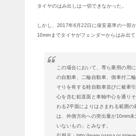
タイヤのはみ出しは一切できなかった。
しかし、2017年6月22日に保安基準の一部
10mmまでタイヤがフェンダーからはみ出
この場合において、専ら乗用の用に
の自動車、二輪自動車、側車付二
そりを有する軽自動車並びに被牽
心を含む鉛直面と車軸中心を通りそれ
わる2平面によりはさまれる範囲の
は、外側方向への突出量が10mm
いないもの」とみなす。
引用元：http://www.oaspa.or.jp/eve