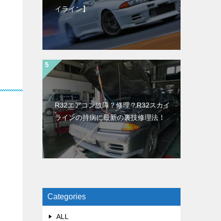
イライン】
R32エアコン故障？修理？R32スカイ
ラインの持病に最新の裏技修理法！
Categories
ALL