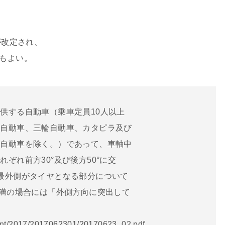
が改定され、
てもよい。
供する自動車（乗車定員10人以上
輪自動車、三輪自動車、カタピラ及び
引自動車を除く。）であって、車軸中
ぞれ前方30°及び後方50°に交
最外側がタイヤとなる部分について
未満の場合には「外側方向に突出して
nt/2017/2017062301/20170623_02.pdf